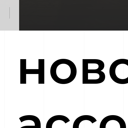
нов
асс