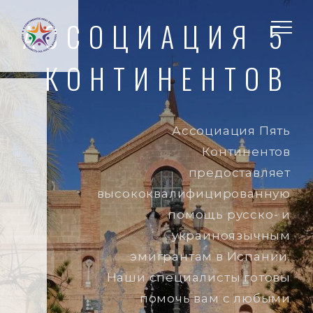
АССОЦИАЦИЯ 5
КОНТИНЕНТОВ
Ассоциация Пять
Континентов
предоставляет
высококвалифицированную
ntes.
помощь русско- и
украиноязычным
эмигрантам в Испании.
Наши специалисты готовы
помочь вам с любыми