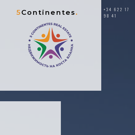
+34 622 17
5
Continentes
.
98 41