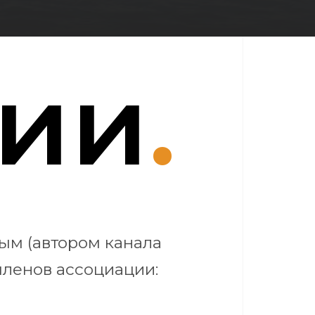
сии
.
ым (автором канала
членов ассоциации: