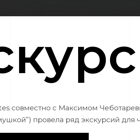
скур
tes совместно с Максимом Чеботарев
ушкой”) провела ряд экскурсий для 