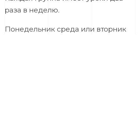
раза в неделю.
Понедельник среда или вторник
четверг.
Есть утренние группы, есть
вечерние.
В классе всего 8 мест.
Поэтому группы небольшие.
Каждый успевает ответить или что-